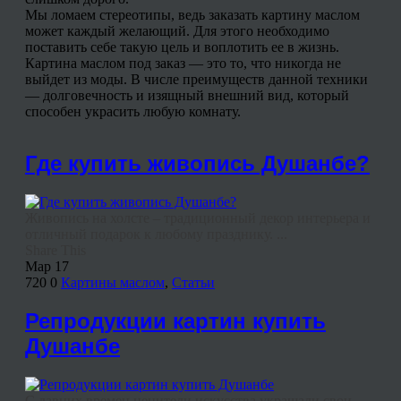
Мы ломаем стереотипы, ведь заказать картину маслом
может каждый желающий. Для этого необходимо
поставить себе такую цель и воплотить ее в жизнь.
Картина маслом под заказ — это то, что никогда не
выйдет из моды. В числе преимуществ данной техники
— долговечность и изящный внешний вид, который
способен украсить любую комнату.
Где купить живопись Душанбе?
Живопись на холсте – традиционный декор интерьера и
отличный подарок к любому празднику. ...
Share This
Мар
17
720
0
Картины маслом
,
Статьи
Репродукции картин купить
Душанбе
С давних времен ценители искусства украшали свои